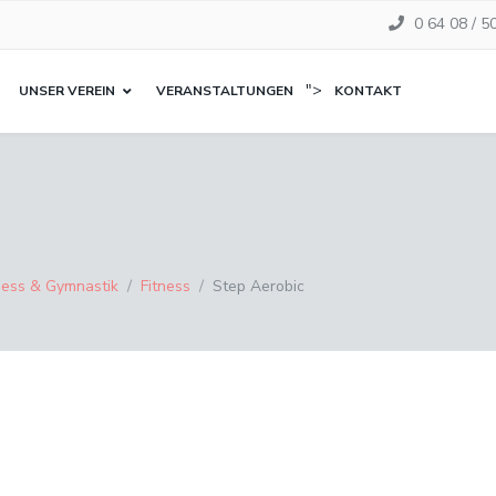
0 64 08 / 5
">
UNSER VEREIN
VERANSTALTUNGEN
KONTAKT
ness & Gymnastik
Fitness
Step Aerobic