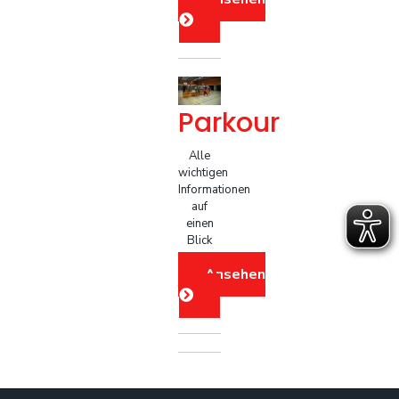
Parkour
Alle
wichtigen
Informationen
auf
einen
Blick
Ansehen