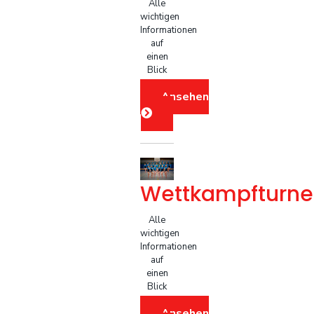
Alle
wichtigen
Informationen
auf
einen
Blick
Ansehen
Wettkampfturn
Alle
wichtigen
Informationen
auf
einen
Blick
Ansehen