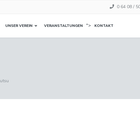
0 64 08 / 5
">
UNSER VEREIN
VERANSTALTUNGEN
KONTAKT
Jutsu